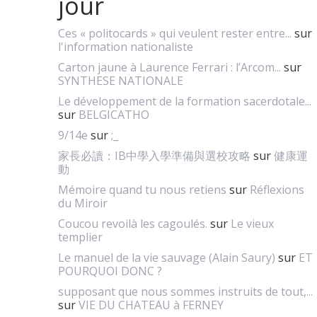
jour
Ces « politocards » qui veulent rester entre...
sur
l'information nationaliste
Carton jaune à Laurence Ferrari : l’Arcom...
sur
SYNTHESE NATIONALE
Le développement de la formation sacerdotale...
sur
BELGICATHO
9/14e
sur
;_
家長必讀：IB中學入學準備與選校攻略
sur
健康運
動
Mémoire quand tu nous retiens
sur
Réflexions
du Miroir
Coucou revoilà les cagoulés.
sur
Le vieux
templier
Le manuel de la vie sauvage (Alain Saury)
sur
ET
POURQUOI DONC ?
supposant que nous sommes instruits de tout,...
sur
VIE DU CHATEAU à FERNEY