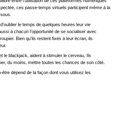
ilibre entre l’utilisation de ces plateformes numériques
respectée, ces passe-temps virtuels participent même à la
ssous.
d’oublier le temps de quelques heures leur vie
aussi à chacun l’opportunité de se socialiser avec
upier. Bien qu’ils restent fixés à leur écran, ils
eur.
et le blackjack, aident à stimuler le cerveau. Ils
gner, du moins, mettre toutes les chances de son côté.
n-être dépend de la façon dont vous utilisez les