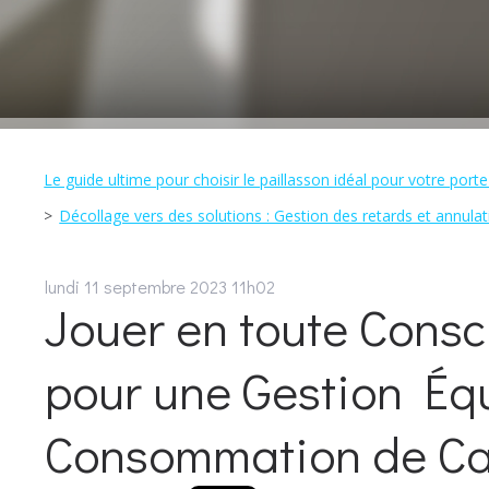
Le guide ultime pour choisir le paillasson idéal pour votre porte
Décollage vers des solutions : Gestion des retards et annulat
lundi 11
septembre 2023
11h02
Jouer en toute Consc
pour une Gestion Équ
Consommation de Ca